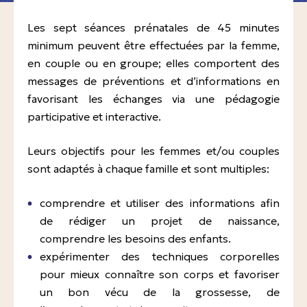
Intervention à domicile pendant la grossesse
Expositions professionnelles
Les sept séances prénatales de 45 minutes
Consultation 1er trimestre de la grossesse
minimum peuvent être effectuées par la femme,
Accidents de la vie courante
en couple ou en groupe; elles comportent des
Consultation du 2 ème et 3 ème trimestre de la
messages de préventions et d’informations en
grossesse
favorisant les échanges via une pédagogie
participative et interactive.
Préparation à la naissance et à la parentalité
Suivi du post-partum/nourrisson immédiat en
Leurs objectifs pour les femmes et/ou couples
maternité
sont adaptés à chaque famille et sont multiples:
Suivi du post-partum/nourrisson à domicile
comprendre et utiliser des informations afin
Entretien post-natal précoce
de rédiger un projet de naissance,
comprendre les besoins des enfants.
Suivi post-natal
expérimenter des techniques corporelles
pour mieux connaître son corps et favoriser
Consultation de puériculture
un bon vécu de la grossesse, de
A domicile 0-2 ans