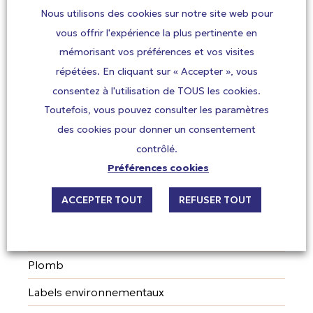
environnement
Nous utilisons des cookies sur notre site web pour
Qualité de l'air intérieur et entretien du
vous offrir l'expérience la plus pertinente en
logement
mémorisant vos préférences et vos visites
répétées. En cliquant sur « Accepter », vous
Travaux, bricolage, aménagement
consentez à l'utilisation de TOUS les cookies.
Pesticides domestiques
Toutefois, vous pouvez consulter les paramètres
Produits d’entretien et parfums d’ambiance
des cookies pour donner un consentement
contrôlé.
Tabagisme passif
Préférences cookies
Textiles et jouets
ACCEPTER TOUT
REFUSER TOUT
Aération et Ventilation
Applications sur smartphone
Plomb
Labels environnementaux