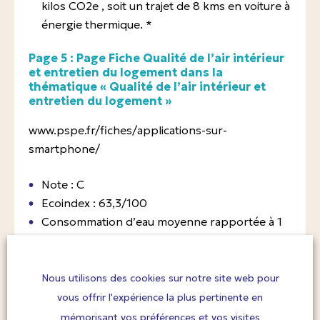
kilos CO2e , soit un trajet de 8 kms en voiture à
énergie thermique. *
Page 5 : Page Fiche Qualité de l’air intérieur
et entretien du logement dans la
thématique « Qualité de l’air intérieur et
entretien du logement »
www.pspe.fr/fiches/applications-sur-
smartphone/
Note : C
Ecoindex : 63,3/100
Consommation d’eau moyenne rapportée à 1
000 utilisateurs : 26 litres, soit 3 packs d’eau
minérale. *
Émission de Gaz à Effet de Serre (GES)
Nous utilisons des cookies sur notre site web pour
moyenne rapportée à 1 000 utilisateurs : 1,7
vous offrir l'expérience la plus pertinente en
kilos CO2e , soit un trajet de 8kms en voiture à
mémorisant vos préférences et vos visites