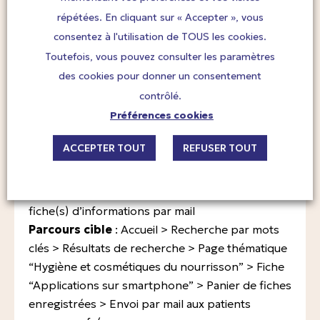
énergie thermique. *
répétées. En cliquant sur « Accepter », vous
consentez à l'utilisation de TOUS les cookies.
Évaluation de l’impact environnemental
Toutefois, vous pouvez consulter les paramètres
pour 5 parcours utilisateurs sur le site
des cookies pour donner un consentement
contrôlé.
Parcours 1 : Parcours d’accompagnement
d’une patiente via la recherche par mots
Préférences cookies
clés
ACCEPTER TOUT
REFUSER TOUT
Objectif du parcours :
accompagner une
patiente sur un sujet, en passant par la
recherche par mots clés, puis lui envoyer la/les
fiche(s) d’informations par mail
Parcours cible
: Accueil > Recherche par mots
clés > Résultats de recherche > Page thématique
“Hygiène et cosmétiques du nourrisson” > Fiche
“Applications sur smartphone” > Panier de fiches
enregistrées > Envoi par mail aux patients