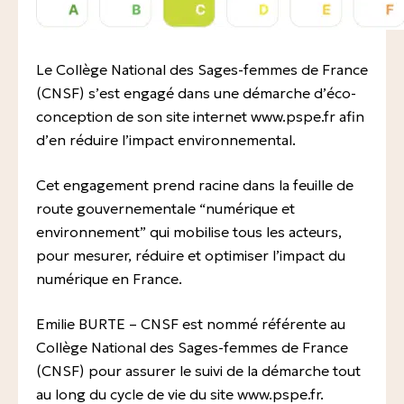
Intervention à domicile pendant la grossesse
Expositions professionnelles
Consultation 1er trimestre de la grossesse
Le Collège National des Sages-femmes de France
Accidents de la vie courante
(CNSF) s’est engagé dans une démarche d’éco-
Consultation du 2 ème et 3 ème trimestre de la
conception de son site internet www.pspe.fr afin
grossesse
d’en réduire l’impact environnemental.
Préparation à la naissance et à la parentalité
Cet engagement prend racine dans la feuille de
Suivi du post-partum/nourrisson immédiat en
route gouvernementale “numérique et
maternité
environnement” qui mobilise tous les acteurs,
Suivi du post-partum/nourrisson à domicile
pour mesurer, réduire et optimiser l’impact du
numérique en France.
Entretien post-natal précoce
Emilie BURTE – CNSF est nommé référente au
Suivi post-natal
Collège National des Sages-femmes de France
Consultation de puériculture
(CNSF) pour assurer le suivi de la démarche tout
au long du cycle de vie du site www.pspe.fr.
A domicile 0-2 ans