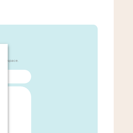
Entretien post-natal précoce
A domicile 0-2 ans
sans espace.