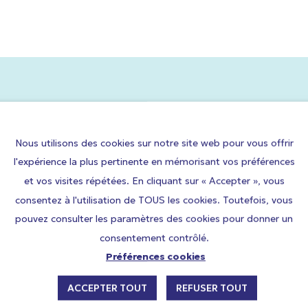
st-partum/nourrisson
Suivi du post-partum/nourrisson
n maternité
à domicile
atal
Consultation de puériculture
spitalier
Suivi pédiatrique
 fiches peuvent vous intéresser
ez écrire à plusieurs destinataires, séparez les adresses emails d’une virgule, 
Nous utilisons des cookies sur notre site web pour vous offrir
l'expérience la plus pertinente en mémorisant vos préférences
et vos visites répétées. En cliquant sur « Accepter », vous
consentez à l'utilisation de TOUS les cookies. Toutefois, vous
n message
pouvez consulter les paramètres des cookies pour donner un
consentement contrôlé.
Préférences cookies
ACCEPTER TOUT
REFUSER TOUT