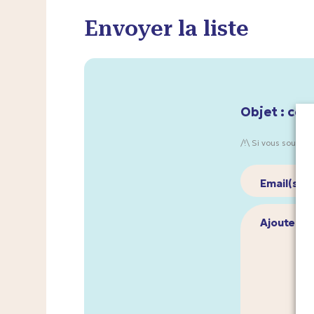
Suivi du po
Envoyer la liste
immédiat e
Suivi post-n
En milieu ho
Objet : ces
/!\ Si vous souhait
Email(s)
*
Ajouter u