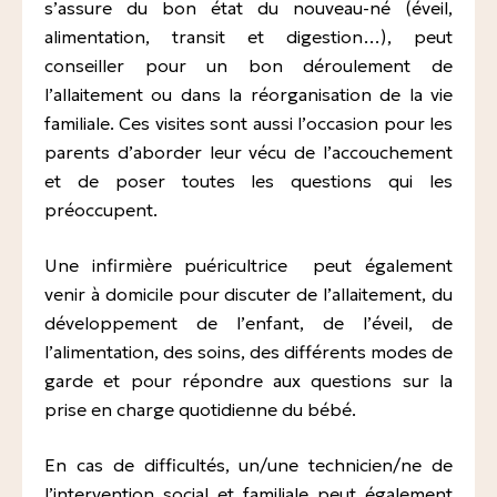
s’assure du bon état du nouveau-né (éveil,
Intervention à domicile pendant la grossesse
alimentation, transit et digestion…), peut
Expositions professionnelles
conseiller pour un bon déroulement de
Consultation 1er trimestre de la grossesse
Accidents de la vie courante
l’allaitement ou dans la réorganisation de la vie
Consultation du 2 ème et 3 ème trimestre de la
familiale. Ces visites sont aussi l’occasion pour les
grossesse
parents d’aborder leur vécu de l’accouchement
et de poser toutes les questions qui les
Préparation à la naissance et à la parentalité
préoccupent.
Suivi du post-partum/nourrisson immédiat en
maternité
Une infirmière puéricultrice peut également
venir à domicile pour discuter de l’allaitement, du
Suivi du post-partum/nourrisson à domicile
développement de l’enfant, de l’éveil, de
l’alimentation, des soins, des différents modes de
Entretien post-natal précoce
garde et pour répondre aux questions sur la
Suivi post-natal
prise en charge quotidienne du bébé.
Consultation de puériculture
En cas de difficultés, un/une technicien/ne de
A domicile 0-2 ans
l’intervention social et familiale peut également