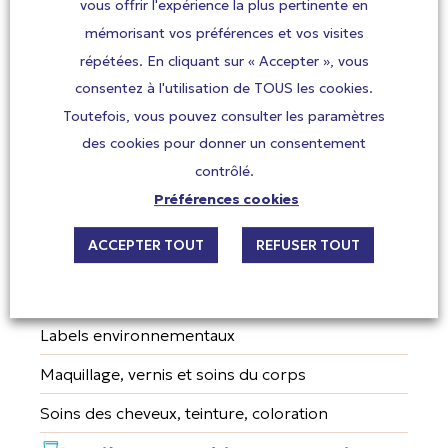
vous offrir l'expérience la plus pertinente en
mémorisant vos préférences et vos visites
Produits d’entretien et parfums d’ambiance
répétées. En cliquant sur « Accepter », vous
Textiles et jouets
consentez à l'utilisation de TOUS les cookies.
Travaux, bricolage, aménagement
Toutefois, vous pouvez consulter les paramètres
des cookies pour donner un consentement
Tabagisme passif
contrôlé.
Hygiène et cosmétiques chez les
Préférences cookies
parents
ACCEPTER TOUT
REFUSER TOUT
Applications sur smartphone
Hygiène quotidienne et shampooing
Labels environnementaux
Maquillage, vernis et soins du corps
Soins des cheveux, teinture, coloration